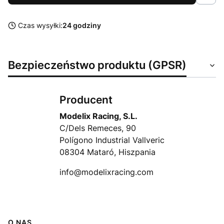
Czas wysyłki:
24 godziny
Bezpieczeństwo produktu (GPSR)
Producent
Modelix Racing, S.L.
C/Dels Remeces, 90
Polígono Industrial Vallveric
08304 Mataró, Hiszpania
info@modelixracing.com
Linki w stopce
O NAS