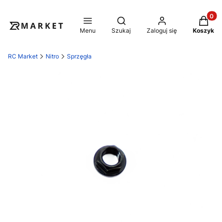
Produkt
Otwórz wyszukiwarkę
Menu
Szukaj
Zaloguj się
Koszyk
RC Market
Nitro
Sprzęgła