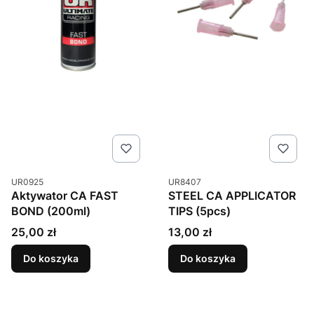
Kod produktu
Kod produktu
UR0925
UR8407
Aktywator CA FAST
STEEL CA APPLICATOR
BOND (200ml)
TIPS (5pcs)
Cena
Cena
25,00 zł
13,00 zł
Do koszyka
Do koszyka