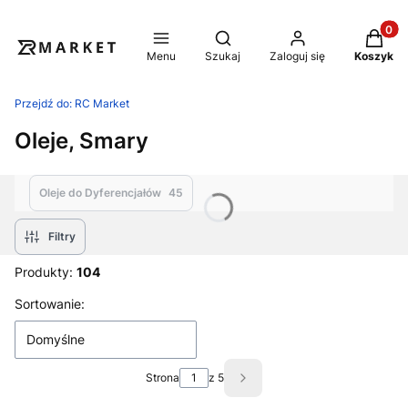
Produkt
Otwórz wyszukiwarkę
Menu
Szukaj
Zaloguj się
Koszyk
Przejdź do:
RC Market
Oleje, Smary
Oleje do Dyferencjałów
45
Filtry
Produkty:
104
Lista produktów
Sortowanie:
Domyślne
Strona
z 5
Następne produkty