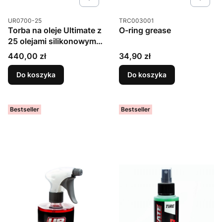
Kod produktu
Kod produktu
UR0700-25
TRC003001
Torba na oleje Ultimate z
O-ring grease
25 olejami silikonowymi
75ml
Cena
Cena
440,00 zł
34,90 zł
Do koszyka
Do koszyka
Bestseller
Bestseller