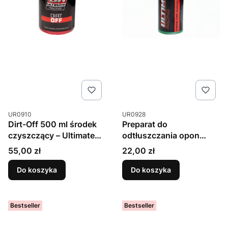
Kod produktu
Kod produktu
UR0910
UR0928
Dirt-Off 500 ml środek
Preparat do
czyszczący – Ultimate
odtłuszczania opon
Racing
Green Tire Cleaner 100
Cena
Cena
55,00 zł
22,00 zł
ml – Ultimate Racing
Do koszyka
Do koszyka
Bestseller
Bestseller