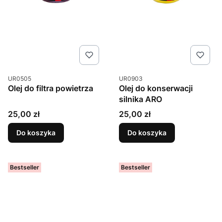
Kod produktu
Kod produktu
UR0505
UR0903
Olej do filtra powietrza
Olej do konserwacji
silnika ARO
Cena
Cena
25,00 zł
25,00 zł
Do koszyka
Do koszyka
Bestseller
Bestseller