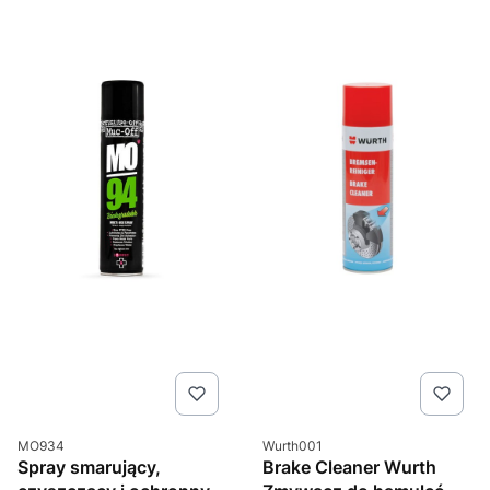
Kod produktu
Kod produktu
MO934
Wurth001
Spray smarujący,
Brake Cleaner Wurth