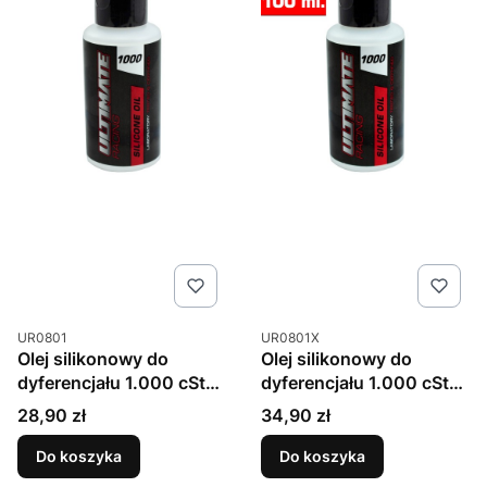
Kod produktu
Kod produktu
UR0801
UR0801X
Olej silikonowy do
Olej silikonowy do
dyferencjału 1.000 cSt
dyferencjału 1.000 cSt
(75 ml) Ultimate Racing
(100 ml) Ultimate Racing
Cena
Cena
28,90 zł
34,90 zł
Do koszyka
Do koszyka