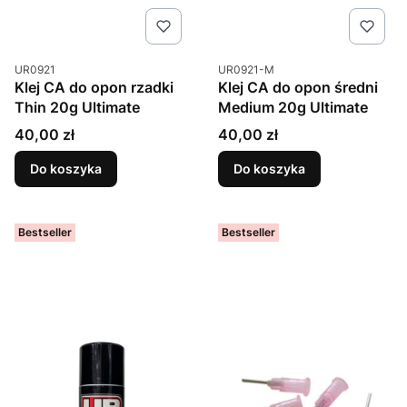
Kod produktu
Kod produktu
UR0921
UR0921-M
Klej CA do opon rzadki
Klej CA do opon średni
Thin 20g Ultimate
Medium 20g Ultimate
Cena
Cena
40,00 zł
40,00 zł
Do koszyka
Do koszyka
Bestseller
Bestseller