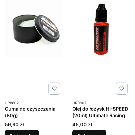
Kod produktu
Kod produktu
UR8602
UR0907
Guma do czyszczenia
Olej do łożysk HI-SPEED
(80g)
(20ml) Ultimate Racing
Cena
Cena
59,90 zł
45,00 zł