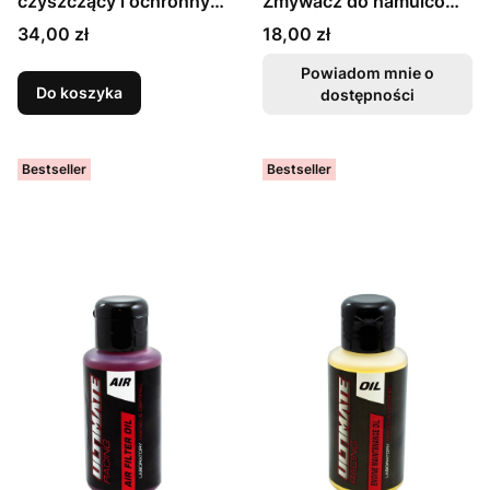
czyszczący i ochronny
Zmywacz do hamulców
Muc-Off MO-94 – 400
500ml
Cena
Cena
34,00 zł
18,00 zł
ml
Powiadom mnie o
Do koszyka
dostępności
Bestseller
Bestseller