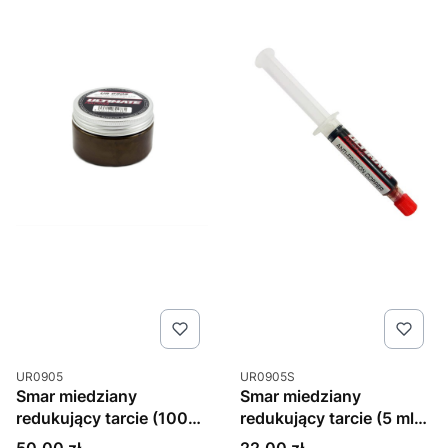
Kod produktu
Kod produktu
UR0905
UR0905S
Smar miedziany
Smar miedziany
redukujący tarcie (100g)
redukujący tarcie (5 ml)
Ultimate Racing
Ultimate Racing
Cena
Cena