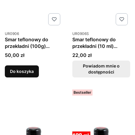
Kod produktu
Kod produktu
UR0906
UR0906S
Smar teflonowy do
Smar teflonowy do
przekładni (100g)
przekładni (10 ml)
Ultimate Racing
Ultimate Racing
Cena
Cena
50,00 zł
22,00 zł
Powiadom mnie o
Do koszyka
dostępności
Bestseller