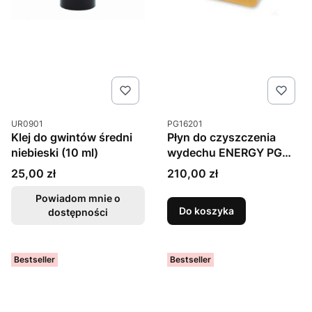
Kod produktu
Kod produktu
UR0901
PG16201
Klej do gwintów średni
Płyn do czyszczenia
niebieski (10 ml)
wydechu ENERGY PG
Poly Liquid 2400g
Cena
Cena
25,00 zł
210,00 zł
Powiadom mnie o
Do koszyka
dostępności
Bestseller
Bestseller